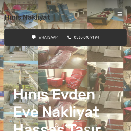
Hınıs Nakliyat
WHATSAAP
0535 818 91 94
Hınıs Evden
Eve Nakliyat
Hassas Taşır