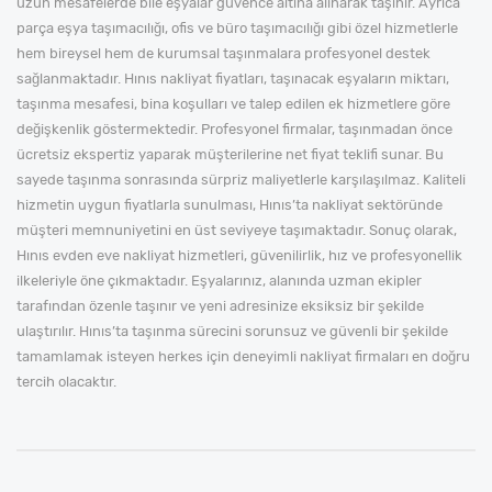
uzun mesafelerde bile eşyalar güvence altına alınarak taşınır. Ayrıca
parça eşya taşımacılığı, ofis ve büro taşımacılığı gibi özel hizmetlerle
hem bireysel hem de kurumsal taşınmalara profesyonel destek
sağlanmaktadır. Hınıs nakliyat fiyatları, taşınacak eşyaların miktarı,
taşınma mesafesi, bina koşulları ve talep edilen ek hizmetlere göre
değişkenlik göstermektedir. Profesyonel firmalar, taşınmadan önce
ücretsiz ekspertiz yaparak müşterilerine net fiyat teklifi sunar. Bu
sayede taşınma sonrasında sürpriz maliyetlerle karşılaşılmaz. Kaliteli
hizmetin uygun fiyatlarla sunulması, Hınıs’ta nakliyat sektöründe
müşteri memnuniyetini en üst seviyeye taşımaktadır. Sonuç olarak,
Hınıs evden eve nakliyat hizmetleri, güvenilirlik, hız ve profesyonellik
ilkeleriyle öne çıkmaktadır. Eşyalarınız, alanında uzman ekipler
tarafından özenle taşınır ve yeni adresinize eksiksiz bir şekilde
ulaştırılır. Hınıs’ta taşınma sürecini sorunsuz ve güvenli bir şekilde
tamamlamak isteyen herkes için deneyimli nakliyat firmaları en doğru
tercih olacaktır.